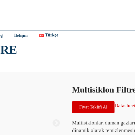
Türkçe
og
İletişim
TRE
Multisiklon Filtr
Datashee
Fiyat Teklifi Al
Multisiklonlar, duman gazları
dinamik olarak temizlenmesind