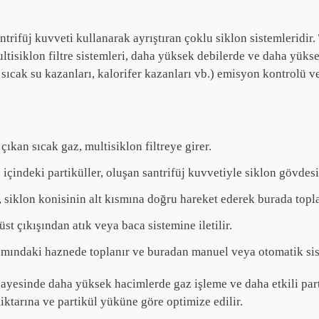
antrifüj kuvveti kullanarak ayrıştıran çoklu siklon sistemleridir.
tisiklon filtre sistemleri, daha yüksek debilerde ve daha yüksek
sıcak su kazanları, kalorifer kazanları vb.) emisyon kontrolü v
kan sıcak gaz, multisiklon filtreye girer.
 içindeki partiküller, oluşan santrifüj kuvvetiyle siklon gövdes
, siklon konisinin alt kısmına doğru hareket ederek burada topla
üst çıkışından atık veya baca sistemine iletilir.
ısmındaki haznede toplanır ve buradan manuel veya otomatik siste
ayesinde daha yüksek hacimlerde gaz işleme ve daha etkili parti
iktarına ve partikül yüküne göre optimize edilir.