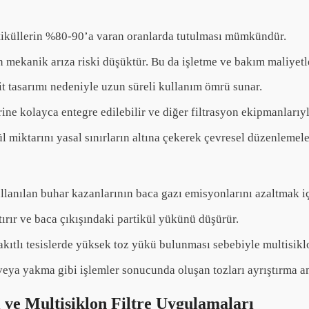
rtiküllerin %80-90’a varan oranlarda tutulması mümkündür.
n mekanik arıza riski düşüktür. Bu da işletme ve bakım maliyetle
it tasarımı nedeniyle uzun süreli kullanım ömrü sunar.
ine kolayca entegre edilebilir ve diğer filtrasyon ekipmanlarıyl
ül miktarını yasal sınırların altına çekerek çevresel düzenleme
llanılan buhar kazanlarının baca gazı emisyonlarını azaltmak iç
rtırır ve baca çıkışındaki partikül yükünü düşürür.
kıtlı tesislerde yüksek toz yükü bulunması sebebiyle multisiklon
eya yakma gibi işlemler sonucunda oluşan tozları ayrıştırma ama
 ve Multisiklon Filtre Uygulamaları