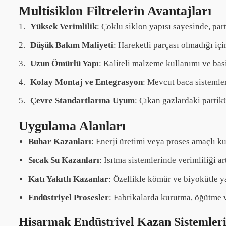
Multisiklon Filtrelerin Avantajları
Yüksek Verimlilik
: Çoklu siklon yapısı sayesinde, pa
Düşük Bakım Maliyeti
: Hareketli parçası olmadığı içi
Uzun Ömürlü Yapı
: Kaliteli malzeme kullanımı ve bas
Kolay Montaj ve Entegrasyon
: Mevcut baca sistemler
Çevre Standartlarına Uyum
: Çıkan gazlardaki partik
Uygulama Alanları
Buhar Kazanları
: Enerji üretimi veya proses amaçlı ku
Sıcak Su Kazanları
: Isıtma sistemlerinde verimliliği a
Katı Yakıtlı Kazanlar
: Özellikle kömür ve biyokütle ya
Endüstriyel Prosesler
: Fabrikalarda kurutma, öğütme v
Hisarmak Endüstriyel Kazan Sistemleri