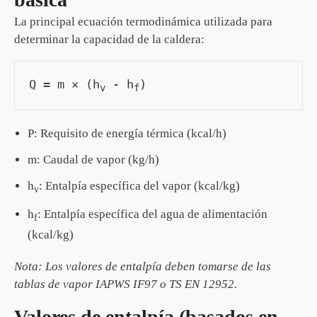
La principal ecuación termodinámica utilizada para
determinar la capacidad de la caldera:
Q = m × (h
 - h
)
v
f
P: Requisito de energía térmica (kcal/h)
m: Caudal de vapor (kg/h)
h
: Entalpía específica del vapor (kcal/kg)
v
h
: Entalpía específica del agua de alimentación
f
(kcal/kg)
Nota: Los valores de entalpía deben tomarse de las
tablas de vapor IAPWS IF97 o TS EN 12952.
Valores de entalpía (basados en