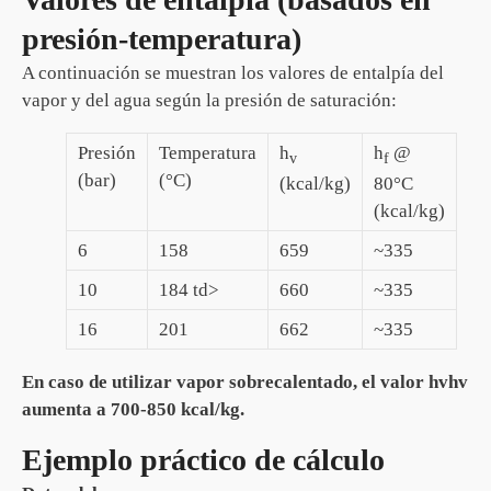
presión-temperatura)
A continuación se muestran los valores de entalpía del
vapor y del agua según la presión de saturación:
Presión
Temperatura
h
h
@
v
f
(bar)
(°C)
(kcal/kg)
80°C
(kcal/kg)
6
158
659
~335
10
184 td>
660
~335
16
201
662
~335
En caso de utilizar vapor sobrecalentado, el valor hvhv
aumenta a 700-850 kcal/kg.
Ejemplo práctico de cálculo