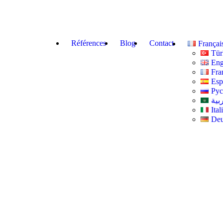
Références
Blog
Contact
Françai
Tür
Eng
Fra
Esp
Ру
بية
Ital
Deu