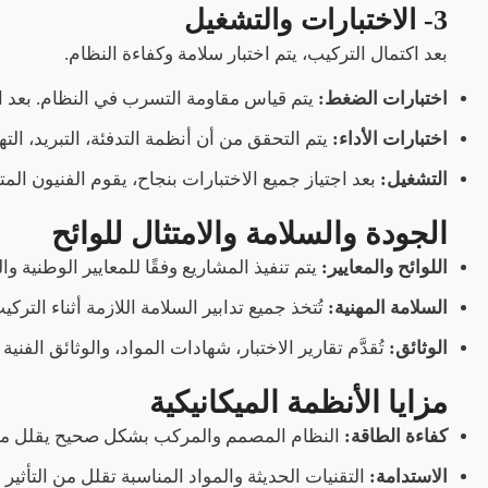
3- الاختبارات والتشغيل
بعد اكتمال التركيب، يتم اختبار سلامة وكفاءة النظام.
اختبارات الضغط:
يتم قياس مقاومة التسرب في النظام. بعد الإص
اختبارات الأداء:
يتم التحقق من أن أنظمة التدفئة، التبريد، الت
التشغيل:
بعد اجتياز جميع الاختبارات بنجاح، يقوم الفنيون ا
الجودة والسلامة والامتثال للوائح
اللوائح والمعايير:
يتم تنفيذ المشاريع وفقًا للمعايير الوطنية والدولية (ISO
السلامة المهنية:
تُتخذ جميع تدابير السلامة اللازمة أثناء الترك
الوثائق:
تُقدَّم تقارير الاختبار، شهادات المواد، والوثائق الفن
مزايا الأنظمة الميكانيكية
كفاءة الطاقة:
النظام المصمم والمركب بشكل صحيح يقلل من ت
الاستدامة:
التقنيات الحديثة والمواد المناسبة تقلل من التأثي